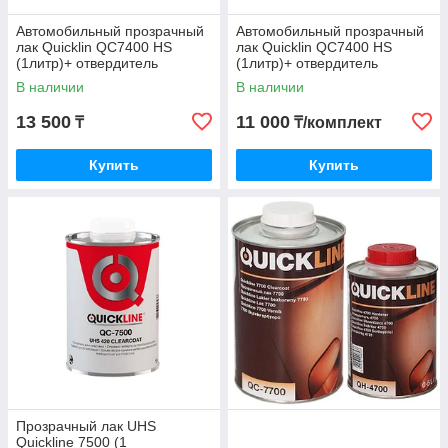
Автомобильный прозрачный
Автомобильный прозрачный
лак Quicklin QC7400 HS
лак Quicklin QC7400 HS
(1литр)+ отвердитель
(1литр)+ отвердитель
QH4420 (стандартный) PPG
QH4410 (быстрый) PPG
В наличии
В наличии
Италия
Италия
13 500
11 000
₸
₸/комплект
Купить
Купить
Прозрачный лак UHS
Quickline 7500 (1