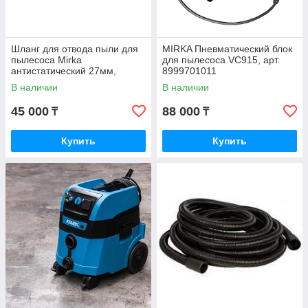
Шланг для отвода пыли для
MIRKA Пневматический блок
пылесоса Mirka
для пылесоса VC915, арт.
антистатический 27мм,
8999701011
длина 4 м с адаптером
В наличии
В наличии
45 000
88 000
₸
₸
Купить
Купить