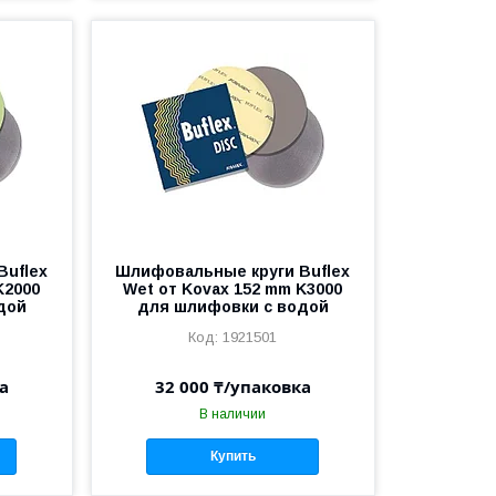
Buflex
Шлифовальные круги Buflex
K2000
Wet от Kovax 152 mm K3000
дой
для шлифовки с водой
1921501
а
32 000 ₸/упаковка
В наличии
Купить