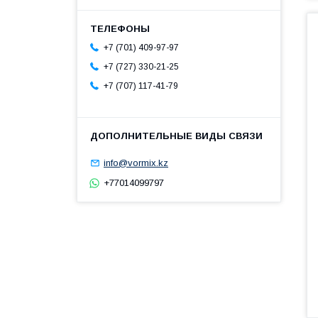
+7 (701) 409-97-97
+7 (727) 330-21-25
+7 (707) 117-41-79
info@vormix.kz
+77014099797