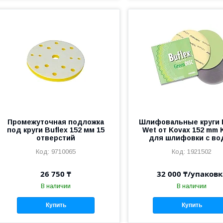
Промежуточная подложка
Шлифовальные круги 
под круги Buflex 152 мм 15
Wet от Kovax 152 mm 
отверстий
для шлифовки с во
9710065
1921502
26 750 ₸
32 000 ₸/упаковк
В наличии
В наличии
Купить
Купить