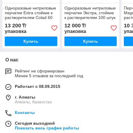
Одноразовые нитриловые
Одноразовые нитриловые
Перч
перчатки Extra стойкие к
перчатки Экстра, стойкие
Magn
растворителям Colad 60
к растворителям 100 штук
раст
штук черный цвет размер
черный цвет размер M
серы
13 200
12 000
10 
₸/
₸/
L (536002)
толщ
упаковка
упаковка
упа
Купить
Купить
О нас
Рейтинг не сформирован
Менее 5 отзывов за последний год
Работает с 08.09.2015
г. Алматы
Алматы, Казахстан
Контакты
Сегодня выходной
Показать весь график работы