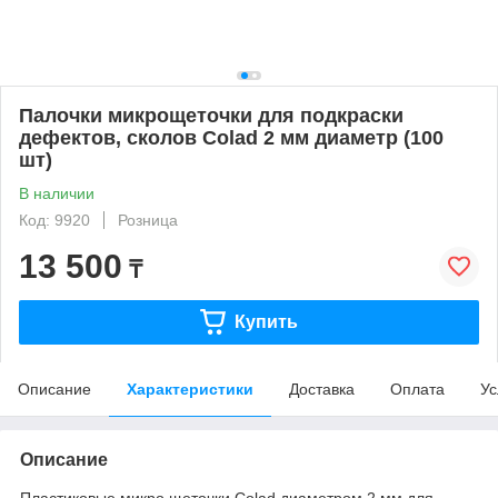
Палочки микрощеточки для подкраски
дефектов, сколов Colad 2 мм диаметр (100
шт)
В наличии
Код: 9920
Розница
13 500
₸
Купить
Описание
Характеристики
Доставка
Оплата
Ус
Описание
Пластиковые микро щеточки Сolad диаметром 2 мм для