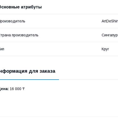
Основные атрибуты
роизводитель
ArtDeShi
трана производитель
Сингапур
ип
Круг
нформация для заказа
Цена:
16 000 ₸