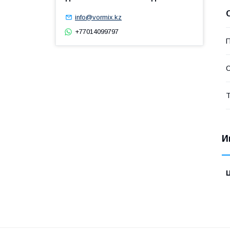
info@vormix.kz
+77014099797
П
С
Т
И