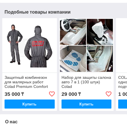
Подобные товары компании
Защитный комбинезон
Набор для защиты салона
COL
для малярных работ
авто 7 в 1 (100 штук)
одно
Colad Premium Comfort
Colad
подг
размер 54 (520054)
Lid 
35 000
29 000
1 0
₸
₸
чашк
50шт
Купить
Купить
О нас