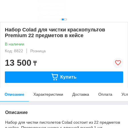
Набор Colad для чистки краскопультов
Premium 22 предметов в кейсе
В наличии
Код: 8822
Розница
13 500
₸
Купить
Описание
Характеристики
Доставка
Оплата
Усл
Описание
Набор для чистки пистолетов Colad состоит из 22 предметов
в кейсе. Проволочная щетка с длинной ручкой 1 шт.