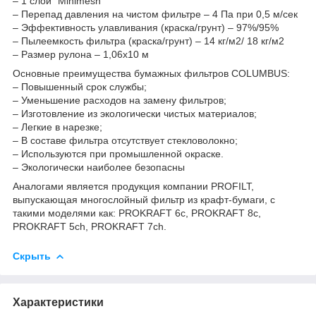
– 1 слой “Minimesh”
– Перепад давления на чистом фильтре – 4 Пa при 0,5 м/сек
– Эффективность улавливания (краска/грунт) – 97%/95%
– Пылеемкость фильтра (краска/грунт) – 14 кг/м2/ 18 кг/м2
– Размер рулона – 1,06х10 м
Основные преимущества бумажных фильтров COLUMBUS:
– Повышенный срок службы;
– Уменьшение расходов на замену фильтров;
– Изготовление из экологически чистых материалов;
– Легкие в нарезке;
– В составе фильтра отсутствует стекловолокно;
– Используются при промышленной окраске.
– Экологически наиболее безопасны
Аналогами является продукция компании PROFILT,
выпускающая многослойный фильтр из крафт-бумаги, с
такими моделями как: PROKRAFT 6c, PROKRAFT 8c,
PROKRAFT 5ch, PROKRAFT 7ch.
Скрыть
Характеристики