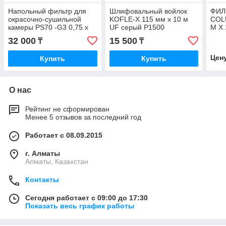
Напольный фильтр для
Шлифовальный войлок
ФИЛ
окрасочно-сушильной
KOFLE-X 115 мм x 10 м
COL
камеры PS70 -G3 0,75 x
UF серый P1500
М X 
20 м в рулоне
32 000
15 500
₸
₸
Цен
Купить
Купить
О нас
Рейтинг не сформирован
Менее 5 отзывов за последний год
Работает с 08.09.2015
г. Алматы
Алматы, Казахстан
Контакты
Сегодня работает с 09:00 до 17:30
Показать весь график работы