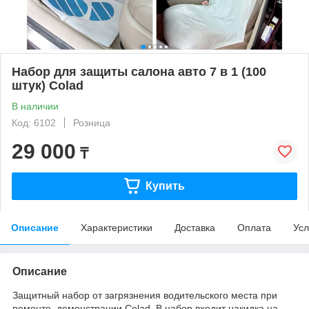
Набор для защиты салона авто 7 в 1 (100
штук) Colad
В наличии
Код: 6102
Розница
29 000
₸
Купить
Описание
Характеристики
Доставка
Оплата
Усл
Описание
Защитный набор от загрязнения водительского места при
ремонте, демонстрации Colad. В набор входит накидка на