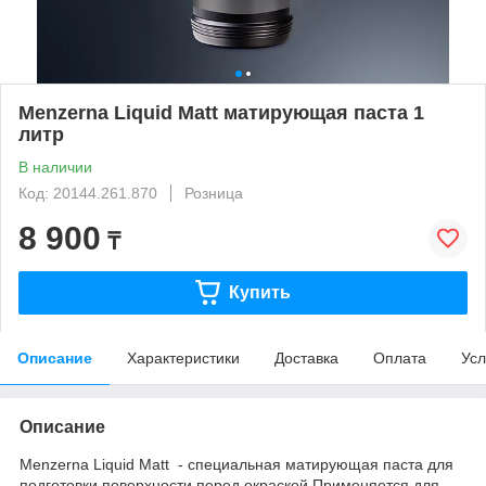
Menzerna Liquid Matt матирующая паста 1
литр
В наличии
Код: 20144.261.870
Розница
8 900
₸
Купить
Описание
Характеристики
Доставка
Оплата
Усл
Описание
Menzerna Liquid Matt - специальная матирующая паста для
подготовки поверхности перед окраской.Применяется для