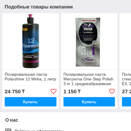
Подобные товары компании
Полировальная паста
Полировальная паста
Поли
Polarshine 12 Mirka, 1 литр
Menzerna One-Step Polish
стек
3 in 1 среднеабразивная
E3, 
20 мл
24 750
1 150
27 
₸
₸
Купить
Купить
О нас