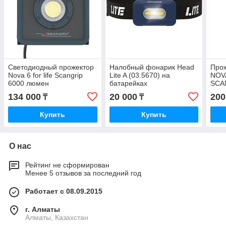
Светодиодный прожектор
Налобный фонарик Head
Про
Nova 6 for life Scangrip
Lite A (03.5670) на
NOVA
6000 люмен
батарейках
SCA
кабе
134 000
20 000
200
₸
₸
акку
Купить
Купить
О нас
Рейтинг не сформирован
Менее 5 отзывов за последний год
Работает с 08.09.2015
г. Алматы
Алматы, Казахстан