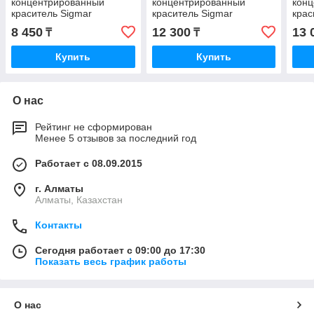
концентрированный
концентрированный
кон
краситель Sigmar
краситель Sigmar
крас
PPS0448 P43, 1 литр,
PPS0440 (P35), 1 литр,
PPS0
8 450
12 300
13 
₸
₸
Италия
Италия
Купить
Купить
О нас
Рейтинг не сформирован
Менее 5 отзывов за последний год
Работает с 08.09.2015
г. Алматы
Алматы, Казахстан
Контакты
Сегодня работает с 09:00 до 17:30
Показать весь график работы
О нас