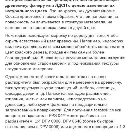
древесину, фанеру или ЛДСП с целью изменения их
натурального цвета.
Это не краска, как думают многие.
Состав приготовлен таким образом, что при нанесении на
поверхность он впитывается в структуру материала, не
изменяя ее, а просто окрашивая в другой цвет.
Некоторые используют морилку по дереву для того, чтобы
скрыть естественный цвет древесины. Например, недорогую
филенчатую дверь из сосны можно обработать составом под
цвет красного дерева, придав ей тем самым более
благородный вид. В некоторых случаях морилка используется
для обновления старой мебели и подчеркивания текстуры
натурального материала.
Однокомпонентный краситель-концентрат на основе
растворителя был разработан для нанесения на древесину,
эксплуатируемую внутри помещений: мебель, лестницы,
фасады, двери и т.д. Наносится методом распыления,
втирания, кистью или валиком, непосредственно на
древесину, либо сухим факелом на предварительно
загрунтованные поверхности. Для получения готовой смеси
концентрат красителя PPS 04** может разбавляться
разбавителем 1:4 DPV 0006, DPV 0646 (более быстрое
высыхание чем с DPV 0006) или ацетоном в пропорции от 1:3