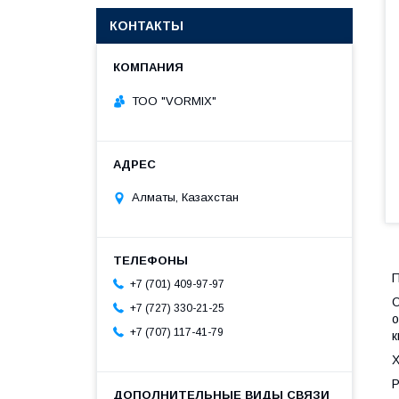
КОНТАКТЫ
ТОО "VORMIX"
Алматы, Казахстан
П
+7 (701) 409-97-97
О
+7 (727) 330-21-25
о
+7 (707) 117-41-79
к
Х
Р