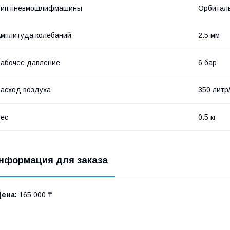
Тип пневмошлифмашины
Орбитал
мплитуда колебаний
2.5 мм
абочее давление
6 бар
асход воздуха
350 литр
ес
0.5 кг
нформация для заказа
Цена:
165 000 ₸