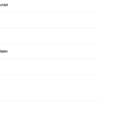
ьная
/мин