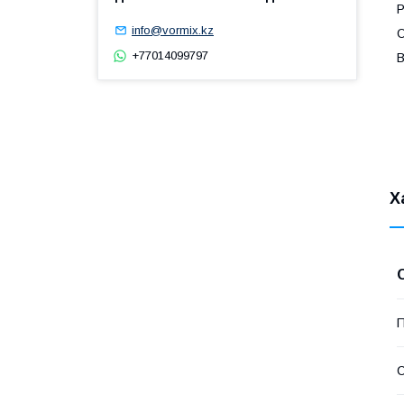
Р
info@vormix.kz
О
+77014099797
В
Х
П
С