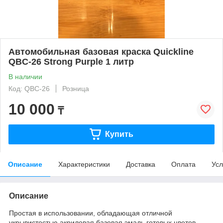
Автомобильная базовая краска Quickline
QBC-26 Strong Purple 1 литр
В наличии
Код: QBC-26
Розница
10 000
₸
Купить
Описание
Характеристики
Доставка
Оплата
Усл
Описание
Простая в использовании, обладающая отличной
укрывистостью акриловая базовая эмаль готовых цветов.