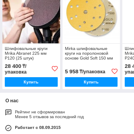
Шлифовальные круги
Mirka шлифовальные
Шли
Mrika Abranet 225 мм
круги на поролоновой
Mrik
P120 (25 штук)
основе Gold Soft 150 мм
P240
(5422302512)
P800 (20 штук)
(542
28 400
28 
₸/
5 958
₸/упаковка
упаковка
упа
Купить
Купить
О нас
Рейтинг не сформирован
Менее 5 отзывов за последний год
Работает с 08.09.2015