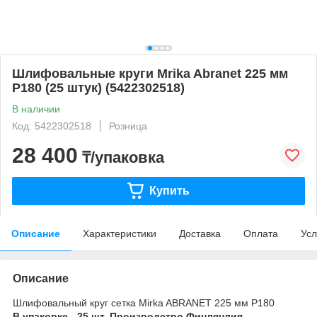
Шлифовальные круги Mrika Abranet 225 мм
P180 (25 штук) (5422302518)
В наличии
Код: 5422302518
Розница
28 400
₸/упаковка
Купить
Описание
Характеристики
Доставка
Оплата
Усл
Описание
Шлифовальный круг сетка Mirka ABRANET 225 мм Р180
В упаковке - 25 шт. Производство Финлянлия