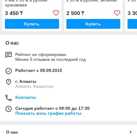
6 мм х 55 м в рулоне
х 55 м в рулоне, зеленая
х 55
оранжевая
3 450
2 500
3 3
₸
₸
Купить
Купить
О нас
Рейтинг не сформирован
Менее 5 отзывов за последний год
Работает с 08.09.2015
г. Алматы
Алматы, Казахстан
Контакты
Сегодня работает с 09:00 до 17:30
Показать весь график работы
О нас