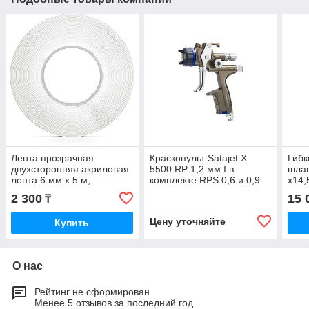
Лента прозрачная
Краскопульт Satajet X
Гибк
двухсторонняя акриловая
5500 RP 1,2 мм I в
шлан
лента 6 мм x 5 м,
комплекте RPS 0,6 и 0,9
x14,
толщина 1 мм
мл c шарнирным
чер
2 300
15 
₸
соединением (1061556)
Цену уточняйте
Купить
О нас
Рейтинг не сформирован
Менее 5 отзывов за последний год