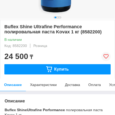
Buflex Shine Ultrafine Performance
полировальная паста Kovax 1 кг (8582200)
В наличии
Код: 8582200
Розница
24 500
₸
Купить
Описание
Характеристики
Доставка
Оплата
Усл
Описание
Buflex ShineUltrafine Performance
полировальная паста
Kovax 1 кг