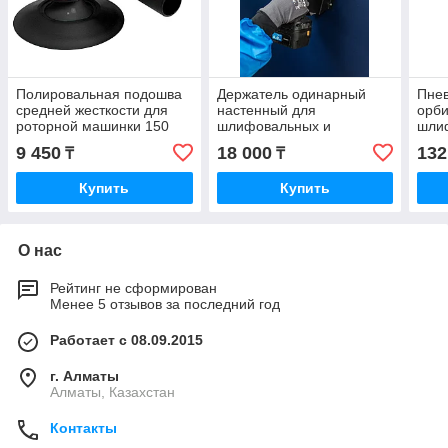
Полировальная подошва
Держатель одинарный
Пне
средней жесткости для
настенный для
орб
роторной машинки 150
шлифовальных и
шли
мм (M14) Kovax
полировальных машинок
Prom
9 450
18 000
132
₸
₸
KOVAX
Kov
Купить
Купить
О нас
Рейтинг не сформирован
Менее 5 отзывов за последний год
Работает с 08.09.2015
г. Алматы
Алматы, Казахстан
Контакты