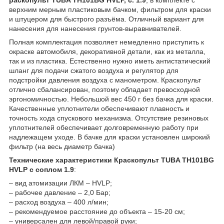
верхним мерным пластиковым бачком, фильтром для краски
и штуцером для быстрого разъёма. Отличный вариант для
нанесения для нанесения грунтов-выравнивателей.
Полная комплектация позволяет немедленно приступить к
окраске автомобиля, декоративной детали, как из металла,
так и из пластика. Естественно нужно иметь антистатический
шланг для подачи сжатого воздуха и регулятор для
подстройки давления воздуха с манометром. Краскопульт
отлично сбалансирован, поэтому обладает превосходной
эргономичностью. Небольшой вес 450 г без бачка для краски.
Качественные уплотнители обеспечивают плавность и
точность хода спускового механизма. Отсутствие резиновых
уплотнителей обеспечивает долговременную работу при
надлежащем уходе. В бачке для краски установлен широкий
фильтр (на весь диаметр бачка)
Технические характеристики Краскопульт TUBA TH101BG
HVLP с соплом 1.9
:
– вид атомизации ЛКМ – HVLP;
– рабочее давление – 2,0 Бар;
– расход воздуха – 400 л/мин;
– рекомендуемое расстояние до объекта – 15-20 см;
– универсален для левой/правой руки;