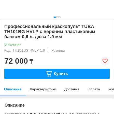
Профессиональный краскопульт TUBA
TH101BG НVLP с верхним пластиковым
бачком 0,6 л, дюза 1,9 мм
В наличии
Код: TH101BG HVLP-1.9
Розница
72 000
₸
Купить
Описание
Характеристики
Доставка
Оплата
Усл
Описание
раскопульт TUBA TH101BG HVLP, с. 1.9
, в комплекте с