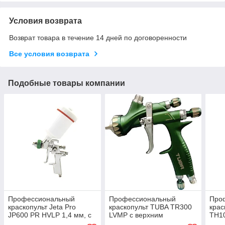
Условия возврата
Возврат товара в течение 14 дней по договоренности
Все условия возврата
Подобные товары компании
Профессиональный
Профессиональный
Про
краскопульт Jeta Pro
краскопульт TUBA TR300
крас
JP600 PR HVLP 1,4 мм, с
LVMP с верхним
TH1
верхним пластиковым
пластиковым бачком 0,6
плас