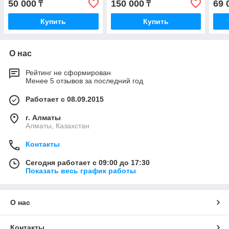
50 000
150 000
69 
₸
₸
бачком 0,6 л
л, дюза 1,4 мм
л, д
Купить
Купить
О нас
Рейтинг не сформирован
Менее 5 отзывов за последний год
Работает с 08.09.2015
г. Алматы
Алматы, Казахстан
Контакты
Сегодня работает с 09:00 до 17:30
Показать весь график работы
О нас
Контакты