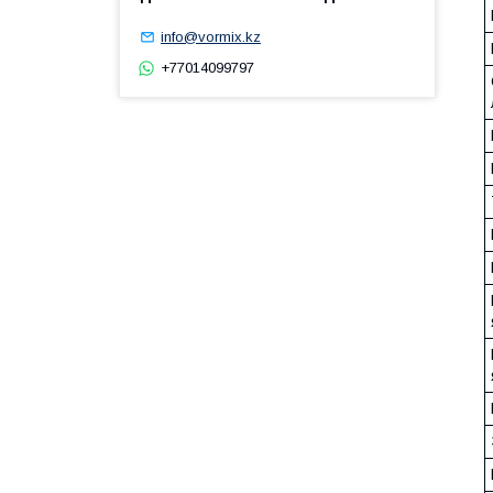
info@vormix.kz
+77014099797