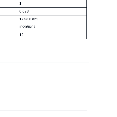
1
0.078
174×31×21
IP20/IK07
12