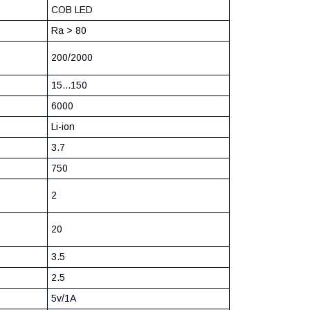
COB LED
Ra > 80
200/2000
15...150
6000
Li-ion
3.7
750
2
20
3.5
2.5
5v/1A