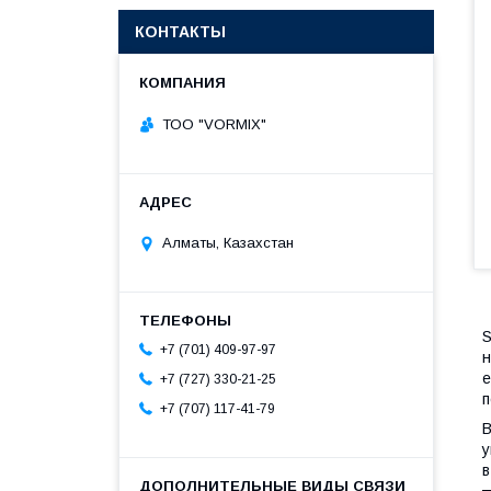
КОНТАКТЫ
ТОО "VORMIX"
Алматы, Казахстан
S
+7 (701) 409-97-97
н
е
+7 (727) 330-21-25
п
+7 (707) 117-41-79
В
у
в