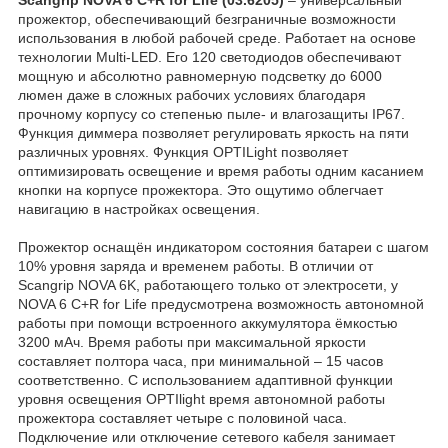
прожектор, обеспечивающий безграничные возможности
использования в любой рабочей среде. Работает на основе
технологии Multi-LED. Его 120 светодиодов обеспечивают
мощную и абсолютно равномерную подсветку до 6000
люмен даже в сложных рабочих условиях благодаря
прочному корпусу со степенью пыле- и влагозащиты IP67.
Функция диммера позволяет регулировать яркость на пяти
различных уровнях. Функция OPTILight позволяет
оптимизировать освещение и время работы одним касанием
кнопки на корпусе прожектора. Это ощутимо облегчает
навигацию в настройках освещения.
Прожектор оснащён индикатором состояния батареи с шагом
10% уровня заряда и временем работы. В отличии от
Scangrip NOVA 6K, работающего только от электросети, у
NOVA 6 C+R for Life предусмотрена возможность автономной
работы при помощи встроенного аккумулятора ёмкостью
3200 мАч. Время работы при максимальной яркости
составляет полтора часа, при минимальной – 15 часов
соответственно. С использованием адаптивной функции
уровня освещения OPTIlight время автономной работы
прожектора составляет четыре с половиной часа.
Подключение или отключение сетевого кабеля занимает