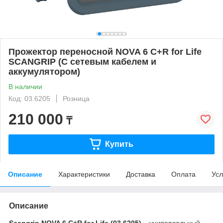
Прожектор переносной NOVA 6 C+R for Life
SCANGRIP (С сетевым кабелем и
аккумулятором)
В наличии
Код: 03.6205
Розница
210 000
₸
Купить
Описание
Характеристики
Доставка
Оплата
Усл
Описание
Scangrip NOVA 6 C+R for Life (03.6205)
– универсальный