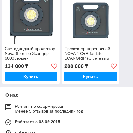
Светодиодный прожектор
Прожектор переносной
Nova 6 for life Scangrip
NOVA 4 C+R for Life
6000 люмен
SCANGRIP (С сетевым
кабелем и
134 000
200 000
₸
₸
аккумулятором)
Купить
Купить
О нас
Рейтинг не сформирован
Менее 5 отзывов за последний год
Работает с 08.09.2015
г. Алматы