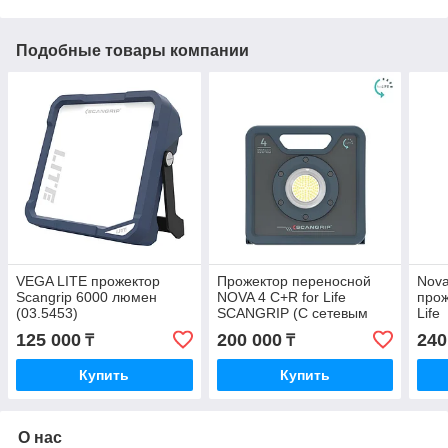
Подобные товары компании
VEGA LITE прожектор
Прожектор переносной
Nov
Scangrip 6000 люмен
NOVA 4 C+R for Life
про­
(03.5453)
SCANGRIP (С сетевым
Life
кабелем и
125 000
200 000
240
₸
₸
аккумулятором)
Купить
Купить
О нас