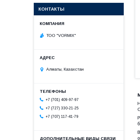
КОНТАКТЫ
ТОО "VORMIX"
Алматы, Казахстан
+7 (701) 409-97-97
+7 (727) 330-21-25
+7 (707) 117-41-79
Р
б
В
о