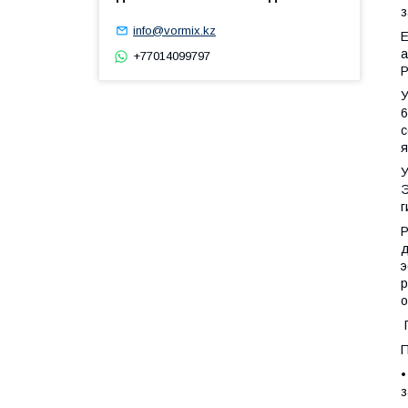
з
info@vormix.kz
Е
а
+77014099797
У
6
с
я
У
Э
г
Р
д
э
р
о
П
П
•
з