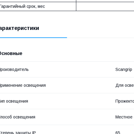
Гарантийный срок, мес
арактеристики
Основные
роизводитель
Scangrip
Применение освещения
Для осве
ип освещения
Прожект
пособ освещения
Местное
тепень защиты IP
65