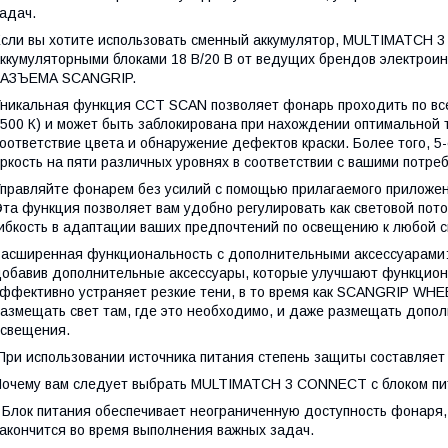
адач.
сли вы хотите использовать сменный аккумулятор, MULTIMATCH 
ккумуляторными блоками 18 В/20 В от ведущих брендов электрои
РАЗЪЕМА SCANGRIP.
никальная функция CCT SCAN позволяет фонарь проходить по все
500 К) и может быть заблокирована при нахождении оптимальной 
оответствие цвета и обнаружение дефектов краски. Более того, 
ркость на пяти различных уровнях в соответствии с вашими потре
правляйте фонарем без усилий с помощью прилагаемого прилож
та функция позволяет вам удобно регулировать как световой пото
ибкость в адаптации ваших предпочтений по освещению к любой с
асширенная функциональность с дополнительными аксессуарами: 
обавив дополнительные аксессуары, которые улучшают функцион
ффективно устраняет резкие тени, в то время как SCANGRIP WHE
азмещать свет там, где это необходимо, и даже размещать допо
свещения.
ри использовании источника питания степень защиты составляет 
очему вам следует выбрать MULTIMATCH 3 CONNECT с блоком пи
 Блок питания обеспечивает неограниченную доступность фонаря, 
акончится во время выполнения важных задач.