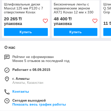
Шлифовальные диски
Бесконечные ленты с
Шли
Maxcut 125 мм P120 c 7
керамическим зерном
Q.Si
отверстиями Kovax
AX71 Kovax 12 мм x 330
Grip
мм P 60 (50 шт)
20 265
48 400
₸/
₸/
11 
упаковка
упаковка
Купить
Купить
О нас
Рейтинг не сформирован
Менее 5 отзывов за последний год
Работает с 08.09.2015
г. Алматы
Алматы, Казахстан
Контакты
Сегодня выходной
Показать весь график работы