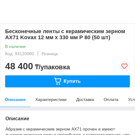
Бесконечные ленты с керамическим зерном
AX71 Kovax 12 мм x 330 мм P 80 (50 шт)
В наличии
Код: 93120080
Розница
48 400
₸/упаковка
Купить
Описание
Характеристики
Доставка
Оплата
Усл
Описание
Абразив с керамическим зерном AX71 прочен и имеют
высокую режущую силу и способность к самозатачивание, что