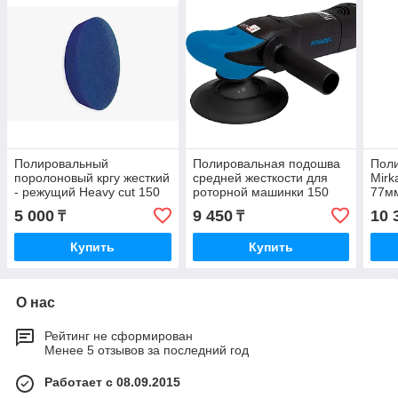
Полировальный
Полировальная подошва
Пол
поролоновый кргу жесткий
средней жесткости для
Mirk
- режущий Heavy cut 150
роторной машинки 150
77м
мм синий Kovax
мм (M14) Kovax
5 000
9 450
10 
₸
₸
Купить
Купить
О нас
Рейтинг не сформирован
Менее 5 отзывов за последний год
Работает с 08.09.2015