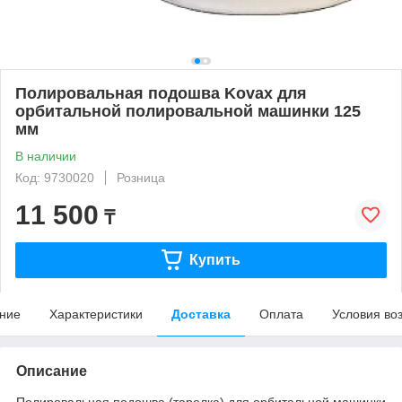
Полировальная подошва Kovax для
орбитальной полировальной машинки 125
мм
В наличии
Код: 9730020
Розница
11 500
₸
Купить
ние
Характеристики
Доставка
Оплата
Условия во
Описание
Полировальная подошва (тарелка) для орбитальной машинки