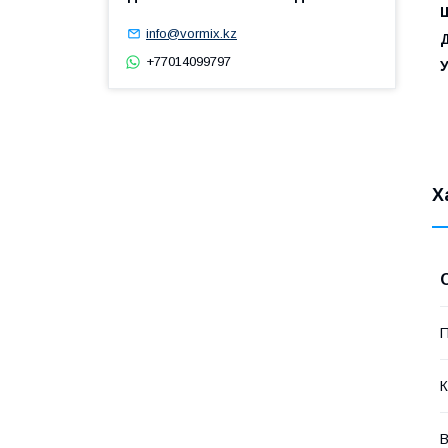
Ш
info@vormix.kz
Д
+77014099797
У
Х
П
К
В