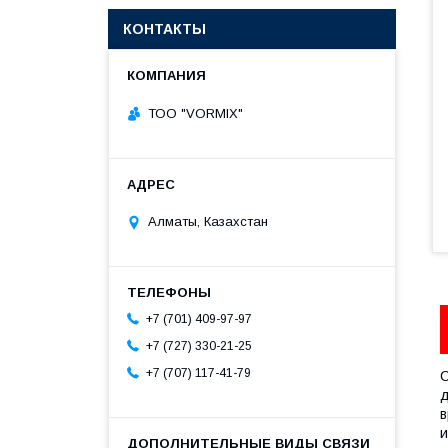
КОНТАКТЫ
ТОО "VORMIX"
Алматы, Казахстан
+7 (701) 409-97-97
+7 (727) 330-21-25
+7 (707) 117-41-79
С
д
в
и