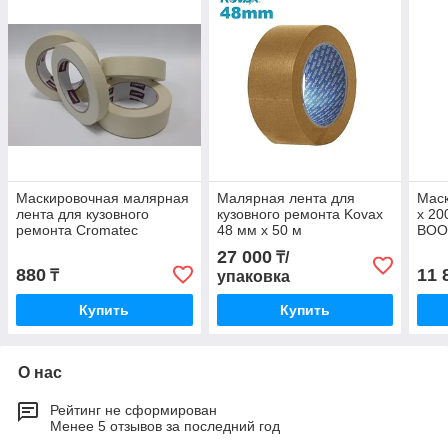
Маскировочная малярная
Малярная лента для
Маск
лента для кузовного
кузовного ремонта Kovax
х 20
ремонта Cromatec
48 мм х 50 м
BO
Premium 24 мм
27 000
₸/
880
11 
₸
упаковка
Купить
Купить
О нас
Рейтинг не сформирован
Менее 5 отзывов за последний год