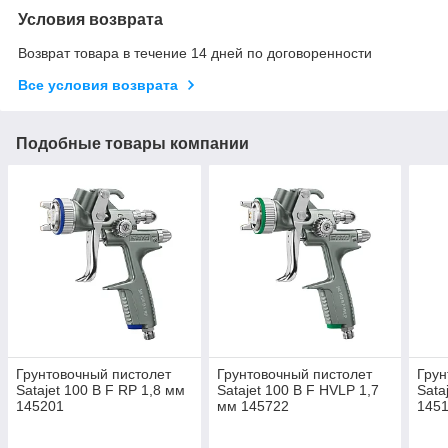
Условия возврата
Возврат товара в течение 14 дней по договоренности
Все условия возврата
Подобные товары компании
Грунтовочный пистолет
Грунтовочный пистолет
Грун
Satajet 100 B F RP 1,8 мм
Satajet 100 B F HVLP 1,7
Sata
145201
мм 145722
145