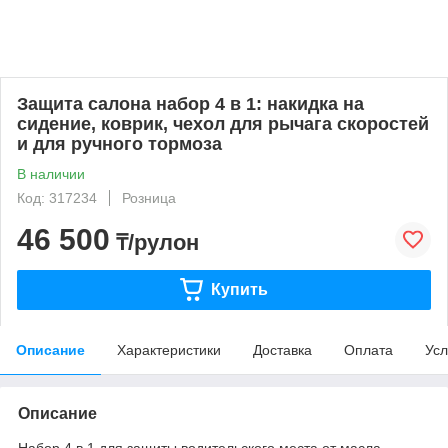
Защита салона набор 4 в 1: накидка на
сидение, коврик, чехол для рычага скоростей
и для ручного тормоза
В наличии
Код: 317234
Розница
46 500
₸/рулон
Купить
Описание
Характеристики
Доставка
Оплата
Усл
Описание
Набор 4 в 1 для защиты водительского места от масла,