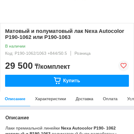
Матовый и полуматовый лак Nexa Autocolor
P190-1062 или P190-1063
В наличии
Код: P190-1062/1063 +844/S0.5
Розница
29 500
₸/комплект
Купить
Описание
Характеристики
Доставка
Оплата
Усл
Описание
Лаки премиальной линейки
Nexa Autocolor P190- 1062
матовый и P190-1063
полуматовый были разработаны