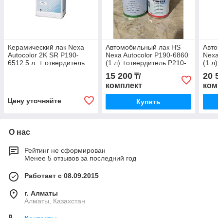
Керамический лак Nexa
Автомобильный лак HS
Авт
Autocolor 2K SR P190-
Nexa Autocolor P190-6860
Nexa
6512 5 л. + отвердитель
(1 л) +отвердитель P210-
(1 л
P210-8625 2,5л
844 (0,5 л)
8633
15 200
20 
₸/
комплект
ком
Цену уточняйте
Купить
О нас
Рейтинг не сформирован
Менее 5 отзывов за последний год
Работает с 08.09.2015
г. Алматы
Алматы, Казахстан