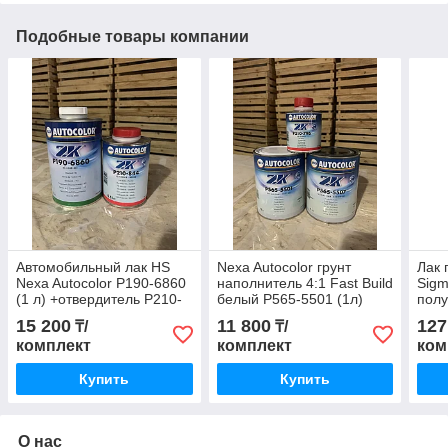
Подобные товары компании
Автомобильный лак HS
Nexa Autocolor грунт
Лак 
Nexa Autocolor P190-6860
наполнитель 4:1 Fast Build
Sig
(1 л) +отвердитель P210-
белый P565-5501 (1л)
полу
844 (0,5 л)
+отвердитель P210-796
отве
15 200
11 800
127
₸/
₸/
(0,2 л)
л, И
комплект
комплект
ком
Купить
Купить
О нас