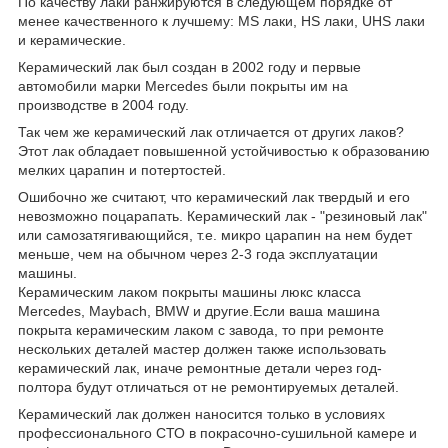
По качеству лаки ранжируются в следующем порядке от
менее качественного к лучшему: MS лаки, НS лаки, UHS лаки
и керамические.
Керамический лак был создан в 2002 году и первые
автомобили марки Mercedes были покрыты им на
производстве в 2004 году.
Так чем же керамический лак отличается от других лаков?
Этот лак обладает повышенной устойчивостью к образованию
мелких царапин и потертостей.
Ошибочно же считают, что керамический лак твердый и его
невозможно поцарапать. Керамический лак - "резиновый лак"
или самозатягивающийся, т.е. микро царапин на нем будет
меньше, чем на обычном через 2-3 года эксплуатации
машины.
Керамическим лаком покрыты машины люкс класса
Mercedes, Maybach, BMW и другие.Если ваша машина
покрыта керамическим лаком с завода, то при ремонте
нескольких деталей мастер должен также использовать
керамический лак, иначе ремонтные детали через год-
полтора будут отличаться от не ремонтируемых деталей.
Керамический лак должен наносится только в условиях
профессионального СТО в покрасочно-сушильной камере и