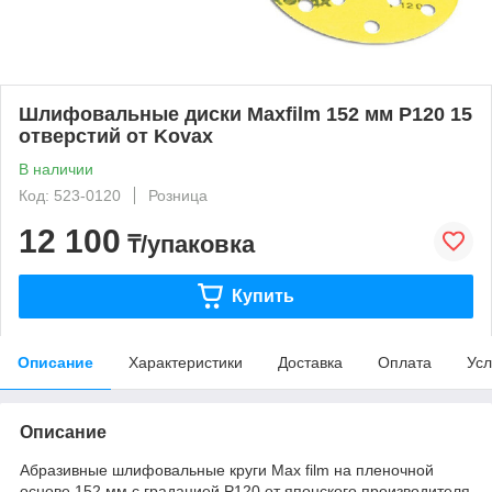
Шлифовальные диски Maxfilm 152 мм P120 15
отверстий от Kovax
В наличии
Код: 523-0120
Розница
12 100
₸/упаковка
Купить
Описание
Характеристики
Доставка
Оплата
Усл
Описание
Абразивные шлифовальные круги Max film на пленочной
основе 152 мм с градацией P120 от японского производителя