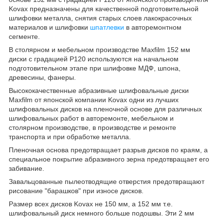
Kovax предназначены для качественной подготовительной
шлифовки металла, снятия старых слоев лакокрасочных
материалов и шлифовки
шпатлевки
в авторемонтном
сегменте.
В столярном и мебельном производстве Maxfilm 152 мм
диски с градацией P120 используются на начальном
подготовительном этапе при шлифовке МДФ, шпона,
древесины, фанеры.
Высококачественные абразивные шлифовальные диски
Maxfilm от японской компании Kovax одни из лучших
шлифовальных дисков на пленочной основе для различных
шлифовальных работ в авторемонте, мебельном и
столярном производстве, в производстве и ремонте
транспорта и при обработке металла.
Пленочная основа предотвращает разрыв дисков по краям, а
специальное покрытие абразивного зерна предотвращает его
забивание.
Завальцованные пылеотводящие отверстия предотвращают
рисование "барашков" при износе дисков.
Размер всех дисков Kovax не 150 мм, а 152 мм т.е.
шлифовальный диск немного больше подошвы. Эти 2 мм