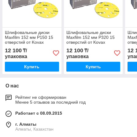
Шлифовальные диски
Шлифовальные диски
Шли
Maxfilm 152 мм P150 15
Maxfilm 152 мм P320 15
Maxf
отверстий от Kovax
отверстий от Kovax
отве
12 100
12 100
12 
₸/
₸/
упаковка
упаковка
упа
Купить
Купить
О нас
Рейтинг не сформирован
Менее 5 отзывов за последний год
Работает с 08.09.2015
г. Алматы
Алматы, Казахстан