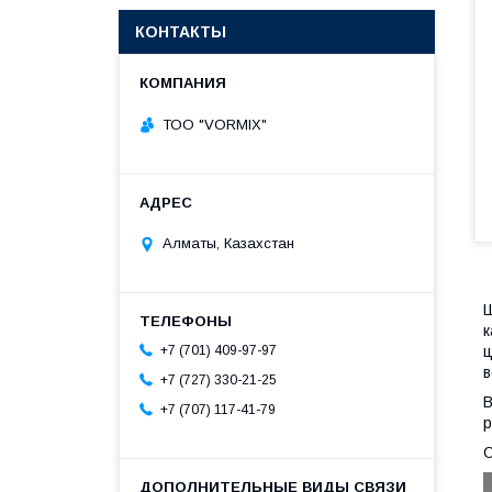
КОНТАКТЫ
ТОО "VORMIX"
Алматы, Казахстан
к
ц
+7 (701) 409-97-97
в
+7 (727) 330-21-25
В
+7 (707) 117-41-79
р
О