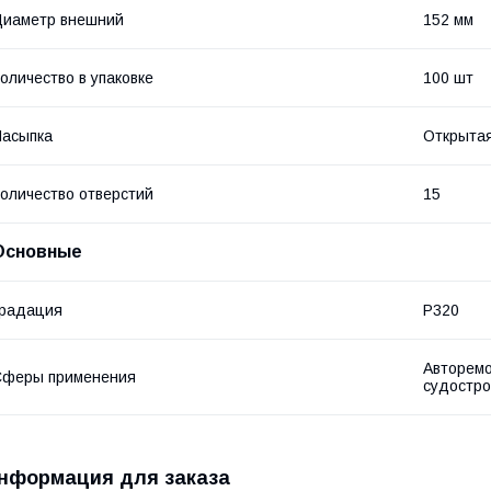
Диаметр внешний
152 мм
оличество в упаковке
100 шт
асыпка
Открыта
оличество отверстий
15
Основные
Градация
P320
Авторемо
Сферы применения
судостро
нформация для заказа