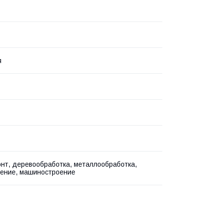
я
нт, деревообработка, металлообработка,
ение, машиностроение