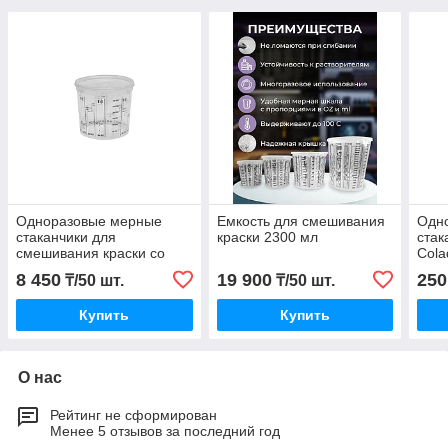
Одноразовые мерные
Емкость для смешивания
Одн
стаканчики для
краски 2300 мл
стак
смешивания краски со
Cola
шкалой JP 385 мл
8 450
19 900
250
₸/50 шт.
₸/50 шт.
Купить
Купить
О нас
Рейтинг не сформирован
Менее 5 отзывов за последний год