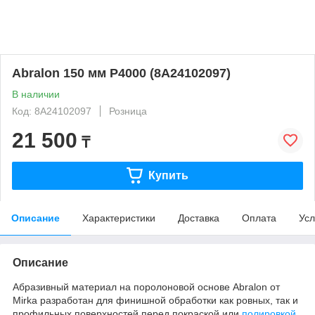
Abralon 150 мм P4000 (8A24102097)
В наличии
Код: 8A24102097
Розница
21 500
₸
Купить
Описание
Характеристики
Доставка
Оплата
Усл
Описание
Абразивный материал на поролоновой основе Abralon от
Mirka разработан для финишной обработки как ровных, так и
профильных поверхностей перед покраской или
полировкой
.