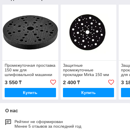
Промежуточная проставка
Защитные
Защ
150 мм для
промежуточные
прок
шлифовальной машинки
прокладки Mirka 150 мм
для
67 отверстий, мягкая,
для шлифовальныx
мм 6
3 550
2 400
3 1
₸
₸
толщина 5 мм
машинок 67 отверстий
тол
Купить
Купить
О нас
Рейтинг не сформирован
Менее 5 отзывов за последний год