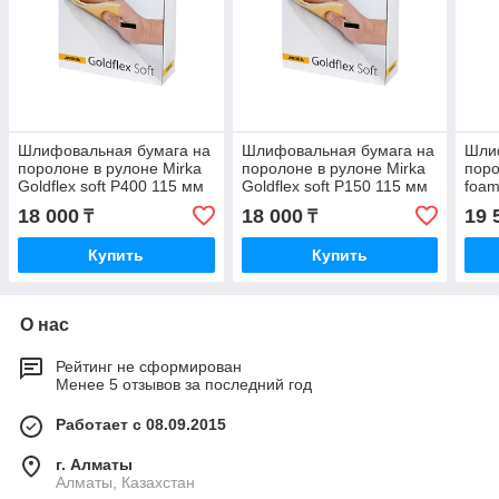
Шлифовальная бумага на
Шлифовальная бумага на
Шли
поролоне в рулоне Mirka
поролоне в рулоне Mirka
поро
Goldflex soft P400 115 мм
Goldflex soft P150 115 мм
foam
х 25 метров 200 штук
х 25 метров 200 штук
P18
18 000
18 000
19 
₸
₸
Купить
Купить
О нас
Рейтинг не сформирован
Менее 5 отзывов за последний год
Работает с 08.09.2015
г. Алматы
Алматы, Казахстан