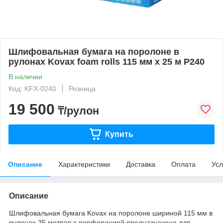
Шлифовальная бумага на поролоне в
рулонах Kovax foam rolls 115 мм x 25 м P240
В наличии
Код: KFX-0240
Розница
19 500
₸/рулон
Купить
Описание
Характеристики
Доставка
Оплата
Усл
Описание
Шлифовальная бумага Kovax на поролоне шириной 115 мм в
рулонах 25 метров с перфорацией предназначена для