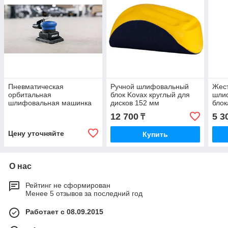
Пневматическая
Ручной шлифовальный
Жест
орбитальная
блок Kovax круглый для
шлиф
шлифовальная машинка
дисков 152 мм
блок
PROMA-X Air Assilex/Buflex
12 700
5 3
₸
от Kovax размер 70 х108
мм
Цену уточняйте
Купить
О нас
Рейтинг не сформирован
Менее 5 отзывов за последний год
Работает с 08.09.2015