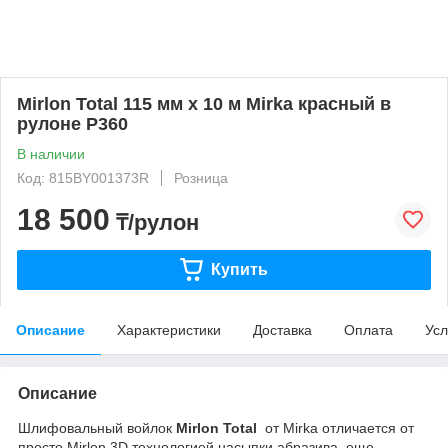
Mirlon Total 115 мм x 10 м Mirka красный в
рулоне P360
В наличии
Код: 815BY001373R
Розница
18 500
₸/рулон
Купить
Описание
Характеристики
Доставка
Оплата
Усл
Описание
Шлифовальный войлок
Mirlon Total
от Mirka отличается от
просто Mirlon 3D технологией насыпки абразива, еще