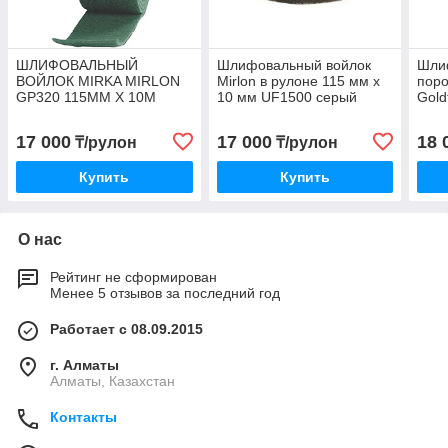
ШЛИФОВАЛЬНЫЙ
Шлифовальный войлок
Шли
ВОЙЛОК MIRKA MIRLON
Mirlon в рулоне 115 мм x
поро
GP320 115ММ X 10М
10 мм UF1500 серый
Gold
х 25
17 000
17 000
18 
₸/рулон
₸/рулон
Купить
Купить
О нас
Рейтинг не сформирован
Менее 5 отзывов за последний год
Работает с 08.09.2015
г. Алматы
Алматы, Казахстан
Контакты