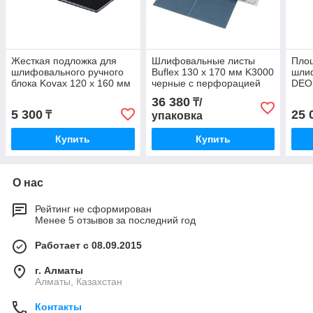
Жесткая подложка для
Шлифовальные листы
Пло
шлифовального ручного
Buflex 130 x 170 мм K3000
шли
блока Kovax 120 x 160 мм
черные с перфорацией
DEO
посередине
липу
36 380
₸/
Med
5 300
25 
₸
упаковка
Купить
Купить
О нас
Рейтинг не сформирован
Менее 5 отзывов за последний год
Работает с 08.09.2015
г. Алматы
Алматы, Казахстан
Контакты