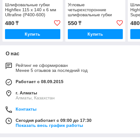
Шлифовальные губки
Угловые
Шли
Highflex 115 x 140 x 6 мм
четырехсторонние
High
Ultrafine (P400-600)
шлифовальные губки
Supe
115x90x68x25мм Fine
480
550
480
₸
₸
(P120)
Купить
Купить
О нас
Рейтинг не сформирован
Менее 5 отзывов за последний год
Работает с 08.09.2015
г. Алматы
Алматы, Казахстан
Контакты
Сегодня работает с 09:00 до 17:30
Показать весь график работы