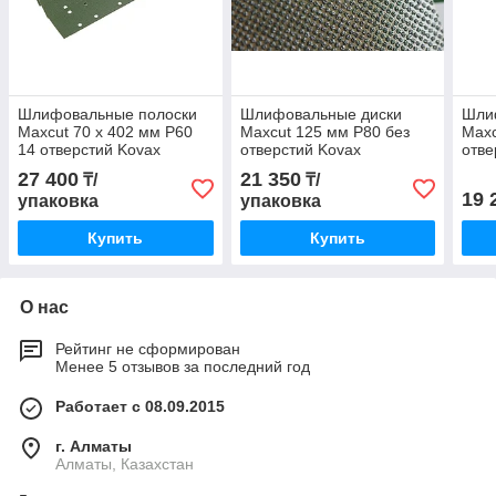
Шлифовальные полоски
Шлифовальные диски
Шли
Maxcut 70 х 402 мм P60
Maxcut 125 мм P80 без
Maxc
14 отверстий Kovax
отверстий Kovax
отве
27 400
21 350
₸/
₸/
19 
упаковка
упаковка
Купить
Купить
О нас
Рейтинг не сформирован
Менее 5 отзывов за последний год
Работает с 08.09.2015
г. Алматы
Алматы, Казахстан