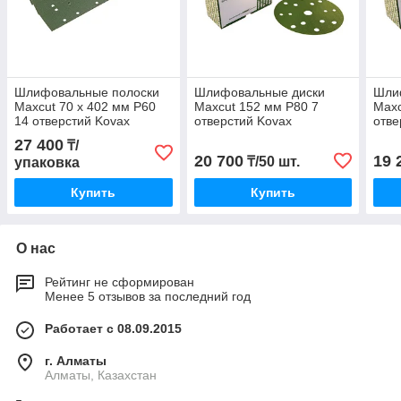
Шлифовальные полоски
Шлифовальные диски
Шли
Maxcut 70 х 402 мм P60
Maxcut 152 мм P80 7
Maxc
14 отверстий Kovax
отверстий Kovax
отве
27 400
₸/
20 700
19 
₸/50 шт.
упаковка
Купить
Купить
О нас
Рейтинг не сформирован
Менее 5 отзывов за последний год
Работает с 08.09.2015
г. Алматы
Алматы, Казахстан