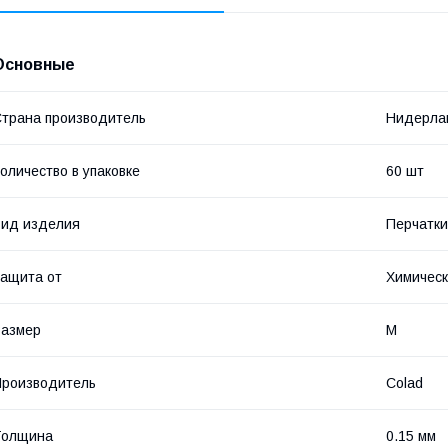
Основные
трана производитель
Нидерла
оличество в упаковке
60 шт
ид изделия
Перчатк
ащита от
Химическ
Размер
M
роизводитель
Colad
Толщина
0.15 мм