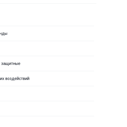
нды
и защитные
их воздействий