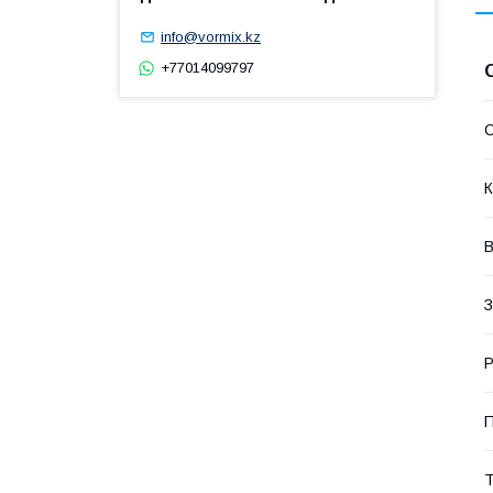
info@vormix.kz
+77014099797
С
К
В
З
П