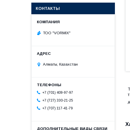
КОНТАКТЫ
ТОО "VORMIX"
Алматы, Казахстан
Т
+7 (701) 409-97-97
т
+7 (727) 330-21-25
А
+7 (707) 117-41-79
Х