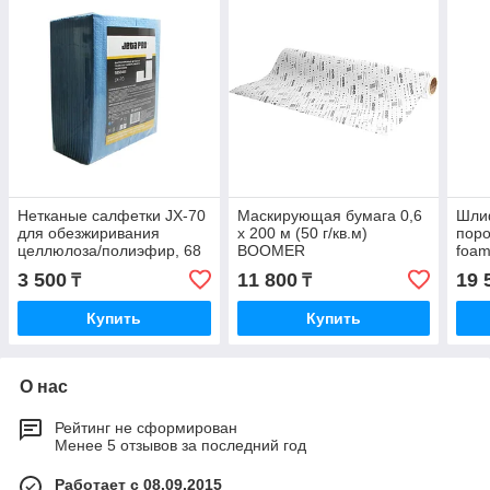
Нетканые салфетки JX-70
Маскирующая бумага 0,6
Шли
для обезжиривания
х 200 м (50 г/кв.м)
поро
целлюлоза/полиэфир, 68
BOOMER
foam
г/м2, голубые 29 х 36 см
P24
3 500
11 800
19 
₸
₸
Купить
Купить
О нас
Рейтинг не сформирован
Менее 5 отзывов за последний год
Работает с 08.09.2015