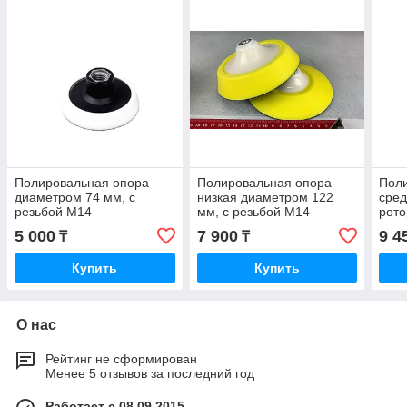
Полировальная опора
Полировальная опора
Пол
диаметром 74 мм, с
низкая диаметром 122
сред
резьбой M14
мм, с резьбой M14
рото
мм (
5 000
7 900
9 4
₸
₸
Купить
Купить
О нас
Рейтинг не сформирован
Менее 5 отзывов за последний год
Работает с 08.09.2015