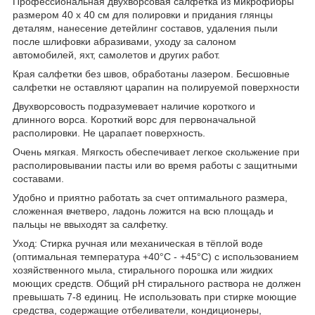
Профессиональная двухворсовая салфетка из микрофибры
размером 40 х 40 см для полировки и придания глянцы
деталям, нанесение детейлинг составов, удаления пыли
после шлифовки абразивами, уходу за салоном
автомобилей, яхт, самолетов и других работ.
Края салфетки без швов, обработаны лазером. Бесшовные
салфетки не оставляют царапин на полируемой поверхности
Двухворсовость подразумевает наличие короткого и
длинного ворса. Короткий ворс для первоначальной
располировки. Не царапает поверхность.
Очень мягкая. Мягкость обеспечивает легкое скольжение при
располировывании пасты или во время работы с защитными
составами.
Удобно и приятно работать за счет оптимального размера,
сложенная вчетверо, ладонь ложится на всю площадь и
пальцы не ввыходят за салфетку.
Уход: Стирка ручная или механическая в тёплой воде
(оптимальная температура +40°С - +45°С) с использованием
хозяйственного мыла, стирального порошка или жидких
моющих средств. Общий pH стирального раствора не должен
превышать 7-8 единиц. Не использовать при стирке моющие
средства, содержащие отбеливатели, кондиционеры,