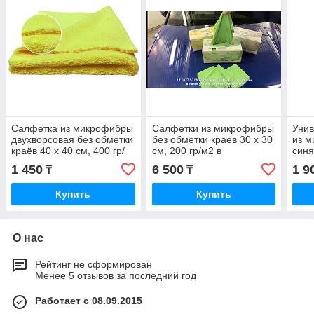
Салфетка из микрофибры
Салфетки из микрофибры
Унив
двухворсовая без обметки
без обметки краёв 30 х 30
из 
краёв 40 х 40 см, 400 гр/
см, 200 гр/м2 в
синя
м2
диспенсере, 40 штук,
м2
1 450
6 500
1 9
₸
₸
желтые
Купить
Купить
О нас
Рейтинг не сформирован
Менее 5 отзывов за последний год
Работает с 08.09.2015