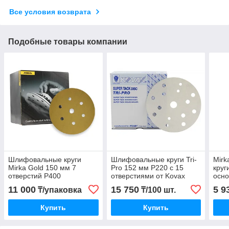
Все условия возврата
Подобные товары компании
Шлифовальные круги
Шлифовальные круги Tri-
Mir
Mirka Gold 150 мм 7
Pro 152 мм P220 c 15
круг
отверстий P400
отверстиями от Kovax
осно
P800
11 000
15 750
5 9
₸/упаковка
₸/100 шт.
Купить
Купить