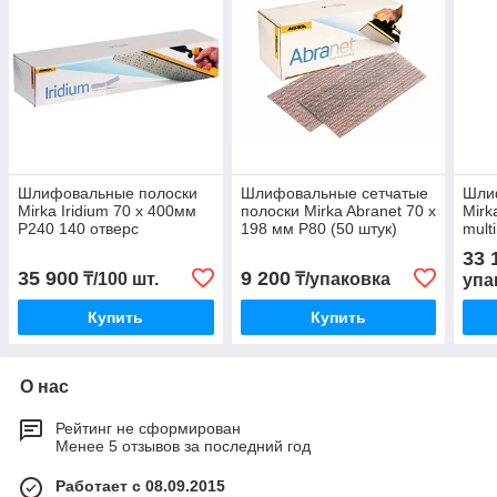
Шлифовальные полоски
Шлифовальные сетчатые
Шли
Mirka Iridium 70 х 400мм
полоски Mirka Abranet 70 x
Mirk
P240 140 отверс
198 мм P80 (50 штук)
mult
33 
35 900
9 200
₸/100 шт.
₸/упаковка
упа
Купить
Купить
О нас
Рейтинг не сформирован
Менее 5 отзывов за последний год
Работает с 08.09.2015