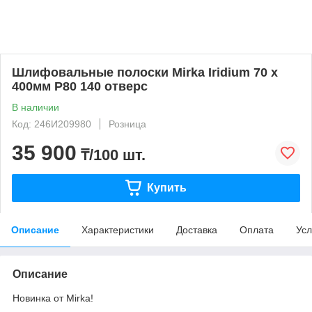
Шлифовальные полоски Mirka Iridium 70 х
400мм P80 140 отверс
В наличии
Код: 246И209980
Розница
35 900
₸/100 шт.
Купить
Описание
Характеристики
Доставка
Оплата
Усл
Описание
Новинка от Mirka!